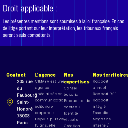
Droit applicable :
Les présentes mentions sont soumises à la loi française. En cas
de litige portant sur leur interprétation, les tribunaux français
seront seuls compétents.
Contact
L’agence
Nos
Nos territoire
205 rue
CIMAYA est une
Rapport
expertises
agence
annuel
du
Conseil
spécialisée en
Rapport RSE
éditorial
Faubourg
communication
Rapport
Production de
Saint-
éditoriale
intégré
contenu
Honoré
corporate.
Essentiel
Identité
75008
Depuis plus de
Magazine
visuelle
Paris
15 ans, elle
interne /
Création