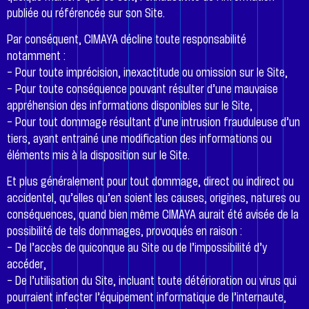
publiée ou référencée sur son Site.
Par conséquent, CIMAYA décline toute responsabilité
notamment :
– Pour toute imprécision, inexactitude ou omission sur le Site,
– Pour toute conséquence pouvant résulter d’une mauvaise
appréhension des informations disponibles sur le Site,
– Pour tout dommage résultant d’une intrusion frauduleuse d’un
tiers, ayant entrainé une modification des informations ou
éléments mis à la disposition sur le Site.
Et plus généralement pour tout dommage, direct ou indirect ou
accidentel, qu’elles qu’en soient les causes, origines, natures ou
conséquences, quand bien même CIMAYA aurait été avisée de la
possibilité de tels dommages, provoqués en raison :
– De l’accès de quiconque au Site ou de l’impossibilité d’y
accéder,
– De l’utilisation du Site, incluant toute détérioration ou virus qui
pourraient infecter l’équipement informatique de l’internaute,