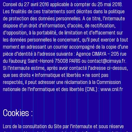
Conseil du 27 avril 2016 applicable à compter du 25 mai 2018.
Les finalités de ces traitements sont décrites dans la politique
de protection des données personnelles. A ce titre, l’internaute
dispose d’un droit d’information, d’accès, de rectification,
d’opposition, à la portabilité, de limitation et d’effacement sur
les données personnelles le concernant, qu’il peut exercer à tout
moment en adressant un courrier accompagné de la copie d’une
pièce d’identité à l’adresse suivante : Agence CIMAYA – 205 rue
du Faubourg Saint-Honoré 75008 PARIS ou contact@cimaya.fr.
Si l’internaute estime, après avoir contacté l’adresse ci-dessus,
que ses droits « Informatique et libertés » ne sont pas
respectés, il peut adresser une réclamation à la Commission
nationale de l’informatique et des libertés (CNIL) : www.cnil.fr
Cookies :
Lors de la consultation du Site par l’internaute et sous réserve