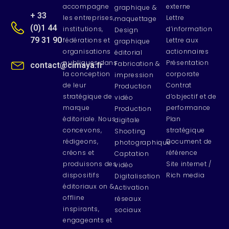
accompagne
externe
graphique &
+ 33
les entreprises,
Lettre
maquettage
(0)1 44
institutions,
d’information
Design
79 31 90
fédérations et
Lettre aux
graphique
organisations
actionnaires
éditorial
publiques dans
Présentation
Fabrication &
contact@cimaya.fr
la conception
corporate
impression
de leur
Contrat
Production
stratégique de
d’objectif et de
vidéo
marque
performance
Production
éditoriale. Nous
Plan
digitale
concevons,
stratégique
Shooting
rédigeons,
Document de
photographique
créons et
référence
Captation
produisons des
Site internet /
vidéo
dispositifs
Rich media
Digitalisation
éditoriaux on &
Activation
offline
réseaux
inspirants,
sociaux
engageants et